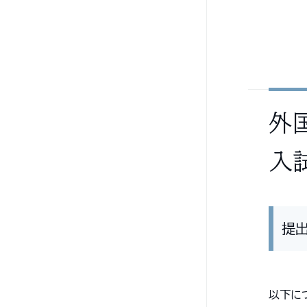
外
入
提
以下に