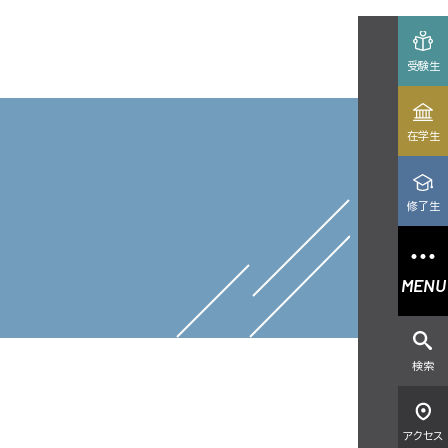
受験生
在学生
修了生
MENU
検索
アクセス