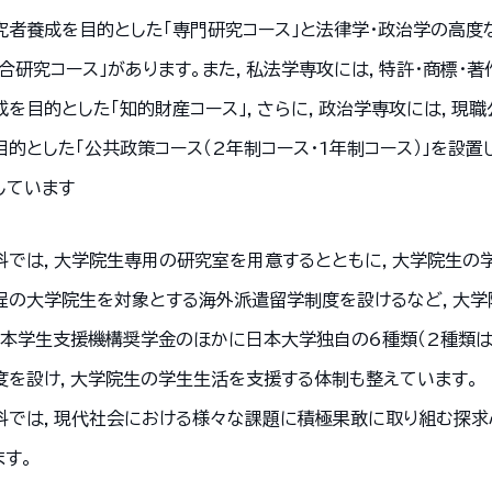
究者養成を目的とした「専門研究コース」と法律学・政治学の高
総合研究コース」があります。また，私法学専攻には，特許・商標・
成を目的とした「知的財産コース」，さらに，政治学専攻には，現
目的とした「公共政策コース（2年制コース・1年制コース）」を設
しています
科では，大学院生専用の研究室を用意するとともに，大学院生の
程の大学院生を対象とする海外派遣留学制度を設けるなど，大学
日本学生支援機構奨学金のほかに日本大学独自の6種類（2種類は
度を設け，大学院生の学生生活を支援する体制も整えています。
科では，現代社会における様々な課題に積極果敢に取り組む探求
ます。