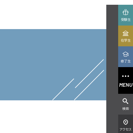
受験生
在学生
修了生
MENU
検索
アクセス