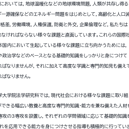
紀においては，地球温暖化などの地球環境問題，人類が共存し得る
ギー源確保などのエネルギー問題をはじめとして，高齢化と人口
済格差，労働環境，人権保護，防衛と外交，企業倫理など，私たちは
まなければならない様々な課題と直面しています。これらの国際
本国内において生起している様々な課題に立ち向かうためには，
や政治学などのベースとなる基礎的知識をしっかりと身につけて
ればなりませんが，それに加えて高度な学識と専門的知見も備え
ればなりません。
学大学院法学研究科では，現代社会における様々な課題に取り組
ができる幅広い教養と高度な専門的知識・能力を兼ね備えた人材を
専攻の3専攻を設置し，それぞれの学問領域に応じて基礎的知識
これを応用できる能力を身につけさせる指導も積極的に行っていま