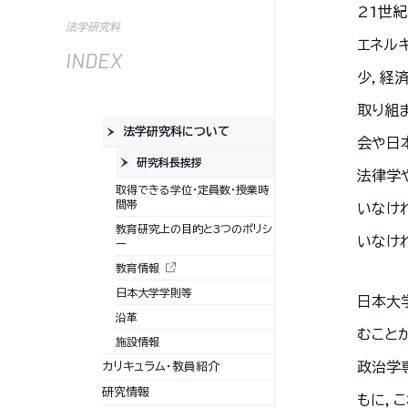
21世
法学研究科
エネル
INDEX
少，経
取り組
法学研究科について
会や日
研究科長挨拶
法律学
取得できる学位・定員数・授業時
間帯
いなけ
教育研究上の目的と3つのポリシ
いなけ
ー
教育情報
日本大学学則等
日本大
沿革
むこと
施設情報
政治学
カリキュラム・教員紹介
研究情報
もに，