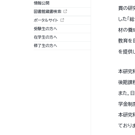
情報公開
貫の研
図書館蔵書検索
した「
ポータルサイト
受験生の方へ
材の養
在学生の方へ
教育を
修了生の方へ
を提供
本研究
後期課
また，
学金制
本研究
ており