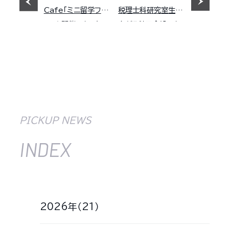
Cafe「ミニ留学フェ
税理士科研究室生１
ア」を開催しました
名が５科目合格しま
した。
PICKUP NEWS
INDEX
2026年（21）