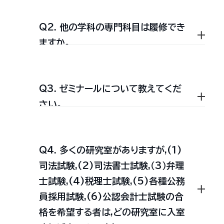
Q2. 他の学科の専門科目は履修でき
本学部の授業科目は，以下のとおり総
ますか。
合科目・外国語科目・体育実技科目・
専門基礎科目及び専門科目から構成
Q3. ゼミナールについて教えてくだ
されています。
第一部について，他学科の専門科目は
さい。
その履修を認めています。例えば，新
聞学科は，ジャーナリズムやマスコミ
総合科目は，自分と社会との
Q4. 多くの研究室がありますが,(1)
関係や自然との関係への自覚
の研究，そして新たに情報社会環境の
3，4年を通し継続での履修登録が必
司法試験,(2)司法書士試験,（3）弁理
を促すことに眼目があり，内
考察という境界領域に位置する学際
要です。
士試験,(4)税理士試験,(5)各種公務
面的な精神生活を充実させる
員採用試験,(6)公認会計士試験の合
的な学問であり，隣接諸学科の幅広い
学生が小人数（15名程度）で教員の指
という意味での教養という学
格を希望する者は,どの研究室に入室
問分野です。講義科目は，総
知識が要求されることから，法律，政
導を受けながら，特定のテーマについ