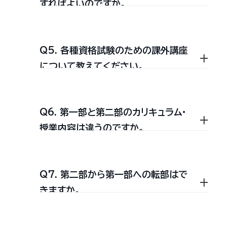
すればよいのですか。
合科目と専門科目が有機的に
治，経済といった専門知識も必要とな
て研究を深めていく大学ならではの
組み合い，多様な観点に基づ
るので，法律学科や政治経済学科等，
授業のことです。先生の話を聞くこと
く高度で刺激的な内容を有す
Q5. 各種資格試験のための課外講座
司法科研究室＝司法試験
る「総合科目特論」，小人数ク
他の学科の専門科目を履修し，卒業単
が中心の講義と違って研究発表や討
について教えてください。
法曹（裁判官・検察官・弁護士）
ラスで専門書講読を行う「基
位とすることができます。
論など学生が中心になって研究を進
を志し，法科大学院や司法試
礎研究」，共通のテーマに対し
めていきます。
験・司法試験予備試験を受験
て，複数の講座担当者がそれ
Q6. 第一部と第二部のカリキュラム・
しようとする学生を対象に，司
本学部は，専門分野の専任教員と学
ぞれ異なる視点から検討を加
本学部では各研究室の受験指導のほ
授業内容は違うのですか。
法試験に精通した教授・裁判
えていく「総合講座」などを設
生が教育効果を上げるため少人数教
かに，第一部，第二部の別なく，本学部
官・弁護士・司法試験合格者が
置しています。
育の場としてのゼミナールを重視して
の学生であれば受けることができる
特別講義・答案練習会・小人数
外国語科目は，必修外国語
Q7. 第二部から第一部への転部はで
います。ゼミナールは履修において，
によるグループ指導等のきめ
課外講座として，司法書士講座，行政
第二部には法律学科があり，カリキュ
（英語），選択必修外国語（ドイ
きますか。
細かな指導に当たっていま
学科を限定しませんので多様な分野
ツ語・フランス語・中国語），随
書士講座，宅地建物取引主任者講座，
ラム・授業内容は第一部と同じです。
す。入室希望者は，第一部，第
から選択できます。試験内容は，2年
意選択外国語（スペイン語・韓
会計分野講座，公務員講座，進学・就
二部の別なく，選考試験によ