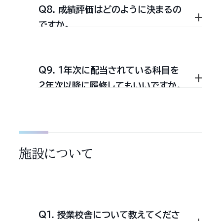
国語・ロシア語）が設置されて
Q8. 成績評価はどのように決まるの
次の11月に筆記（論文，作文）・面接試
り入室することができます。
職対策講座等を開講しています。ま
転部とは，第二部から第一部への学籍
います。英語は，「言語文化・
ですか。
一年生は仮登録により4月か
験などにより実施されます。ゼミナー
た，以上のほかに外国人教師による海
教養コース」・「英検・公務員試
異動のことを指します。
ら入室できます。入室試験は
ルは学生の人気も高く，就職・国家試
験コース」・「国際キャリアデザ
外留学のための短期語学集中講座が
9月下旬に論文形式で実施し
イン・TOEFL（R）コース」・「キ
験の受験などに有利だと言われてい
Q9. 1年次に配当されている科目を
実施されています。
ます。
成績評価は，単位認定に足りうる授業
転部希望者の選考は，1年次
ャリア英語・TOEIC（R）コー
2年次以降に履修してもいいですか。
ます。
生から2年次生になる時及び
司法書士科研究室＝司法書
ス」・「コミュニケーション英語
への出席と定期試験の結果によって
2年次生から3年次生になる
士試験
コース」の5つのコースから構
概ね決定しますが，授業内における小
時に行なわれます。
平成 21 (2009) 年から本
成され，大学での研究への動
テストやレポートなどの課題の提出を
1年次に配当されている科目は，2年
格的に稼働した研究室であ
機付け，各種資格試験対策，ま
選考時までの学年末試験（累
施設について
総合的に評価のうえ決定されます。ま
り，司法書士を目指す学生の
次以降に履修することは可能です。
た，卒業後も生かされる英語
積）が，選考に重要な要件とな
学習を支援することを目標と
能力を身に付けられるように
りますので，日常の勉学に励
た，科目の特性（体育実技など）によ
ただし，上級学年に配当されている科
しています。課外講座と連動
学習プログラムが組まれてい
んでください。
り，期末試験によらず，授業内での評
目は，1年次では履修することはでき
し，OB·OG司法書士による，
ます。ドイツ語・フランス語・中
転部を希望する場合は，出願
Q1. 授業校舎について教えてくださ
価によって決定される科目もありま
ません。
記述式 科目を含め試験科目
国語も「言語文化・教養コー