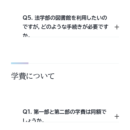
月曜日〜金曜日：11:00〜18:30
験
学，マス・コミュニケーション概
税理士を目指す学生のための
都営地下鉄三田線：
土曜日：11:00〜14:00
論，公共政策論が設置されて
Q5. 法学部の図書館を利用したいの
研究室です。会計学・各種税
水道橋駅下車 徒歩4分
日本大学法学部では官公庁，企業の
います。
ですが，どのような手続きが必要です
法学を中心に指導が行われて
都営地下鉄新宿線・三田線：
方に向けて各種語学・資格試験，就職
か。
います。入室試験は4月と10
神保町駅下車 徒歩5分
試験及び行事等における会場として
月の2回，面接試験により行
東京メトロ半蔵門線：
われます。
有料にてお貸ししております。ご相談，
神保町駅下車 徒歩5分
法学部図書館を利用できるのは，本
ご質問は庶務課までお問い合わせく
行政科研究室＝国家公務員
学費について
採用総合職試験・国家公務員
学の学生・大学院生・教職員（客員教
ださい。
採用一般職試験・地方公務員
員を含む）・法学部卒業生・大学院研
アクセス
採用（上級）試験
究科修了生（法学・新聞学・知的財産
公務員採用試験の中でも最難
Q1. 第一部と第二部の学費は同額で
学）（科目等履修生を含む）・大学院法
関といわれる「国家公務員採
しょうか。
用総合職試験」をはじめとす
務研究科修了生・法学専攻科修了生・