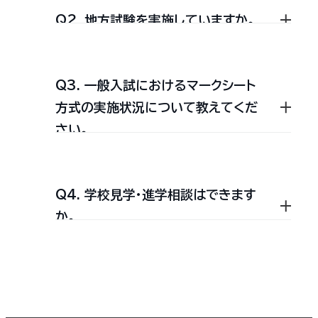
のを対象に各種講義を開講し
Q2. 地方試験を実施していますか。
ています。面接諮問で入室の
入手方法については
こちら
からご
可否を決めます。
確認ください。
Q3. 一般入試におけるマークシート
「N全学統一方式第1期」では北海道か
方式の実施状況について教えてくだ
ら九州まで全国に試験場を設置して
さい。
おり,最寄りの試験会場を選択するこ
とができます。
Q4. 学校見学・進学相談はできます
A個別方式及びN全学統一方式いず
【試験場】
か。
れも解答はマークシート方式を導入し
札幌,仙台,郡山,つくば,佐野,高崎,千
ています。
葉,東京,東京（立川）,横浜,湘南,新潟,
ただし,A個別方式の国語では,一部記
随時行っております。
長野,三島,名古屋,大阪,広島,福岡,長