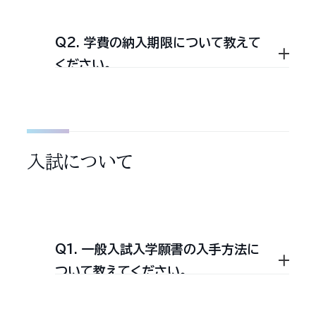
る各種公務員採用試験の合格
元教員，日大iクラブ会員，日本大学校
を目指す学生のための研究室
Q2. 学費の納入期限について教えて
友会正会員，図書館長が許可し所定の
です。指導内容は研究室での
第二部の学費は，第一部と比べて減額
ください。
自習をベースに，研究室生の
手続きを経た者です。一般の方は利
されています。
み受講可能な面接対策講座
用できません（千代田区民を除く）。詳
（集団討論，集団面接対策）等
細は
法学部図書館ホームページ
の
を実施しています。入室試験
前期分学費は4月上旬，後期分学費は
「利用案内」を参照してください。
は毎年秋に行われます。
入試について
9月上旬（再履修者は除く）に振込用
公認会計士科研究室＝公認
紙を発送します。納入期限は，それぞ
会計士試験
れ4月末日・9月末日となっています。
在学中に公認会計士（CPA）
Q1. 一般入試入学願書の入手方法に
試験の合格を目指す学生のた
ついて教えてください。
めの研究室です。これから，公
認会計士試験の受験を志すも