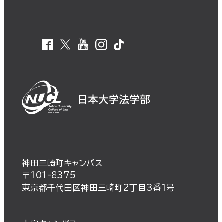
述式も併用しています。
詳細・申込等につきましては，
こち
崎,宮崎等
ら
からご確認ください。
※実施年度により試験会場の変更あ
り
神田三崎町キャンパス
〒101-8375
東京都千代田区神田三崎町2丁目3番1号