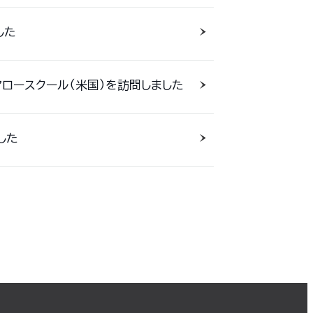
した
アロースクール（米国）を訪問しました
した