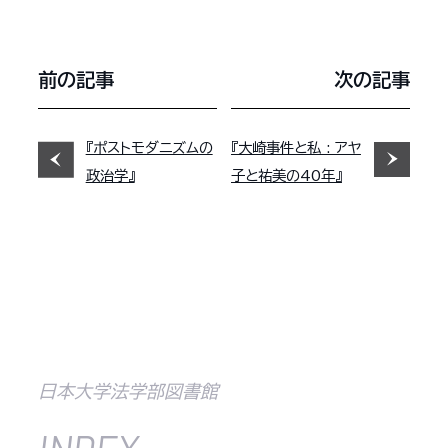
前の記事
次の記事
『ポストモダニズムの
『大崎事件と私 : アヤ
政治学』
子と祐美の40年』
日本大学法学部図書館
INDEX