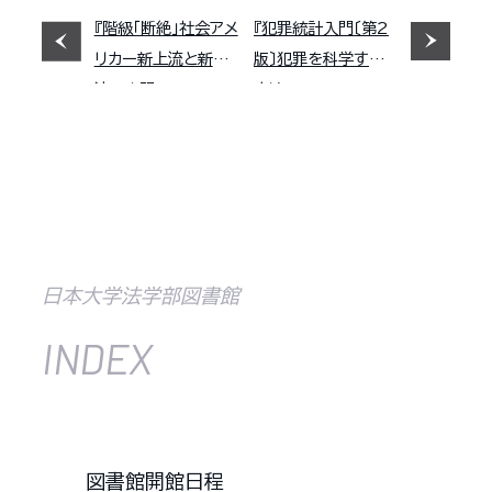
『階級「断絶」社会アメ
『犯罪統計入門〔第2
リカー新上流と新下
版〕犯罪を科学する
流の出現』
方法』
日本大学法学部図書館
INDEX
図書館開館日程