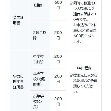
600
※同時に数通を申
1通目
円
し込む場合，2
通目以降は20
英文証
0円です。
明書
お申込みごとに
最初の1通目は
2通目以
200
600円になり
降
円
ます。
中学校
200
（社会）
円
14日程度
高等学
※提出先に求めら
学力に
200
校（地理
れた場合のみ申
関する
円
歴史）
請してくださ
証明書
い。
高等学
200
校（公
円
民）