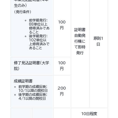
生のみ）
（発行条件）
前学期発行：
100
88単位以上
円
修得済みであ
証明書
ること
自動発
後学期発行：
原則1
102単位以
行機に
上修得済みで
日
て即時
あること
発行
修了見込証明書（大学
100
院）
円
成績証明書
前学期の成績反映：
200
10/1以降の開校日
円
後学期の成績反映：
4/1以降の開校日
10日程度