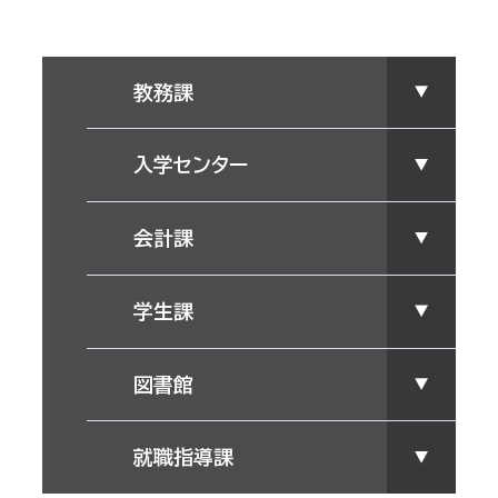
教務課
入学センター
会計課
学生課
図書館
就職指導課