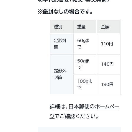
※厳封なしの場合です。
種別
重量
金額
定形封
50gま
110円
筒
で
50gま
140円
で
定形外
封筒
100gま
180円
で
詳細は，
日本郵便のホームペー
ジ
でご確認ください。