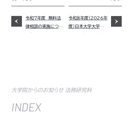
令和７年度 無料法
令和８年度（2026年
律相談の実施につい
度）日本大学大学院
て（※終了しました。
法務研究科入学試
6/6更新）
験 各種出願書類（入
学志願票を除く)のダ
ウンロードについて
大学院からのお知らせ 法務研究科
INDEX