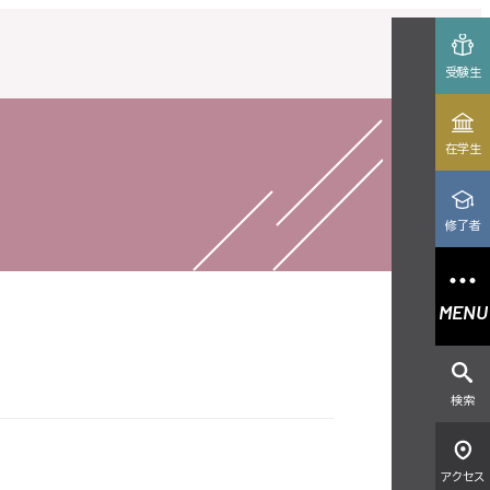
受験生
在学生
修了者
MENU
検索
アクセス