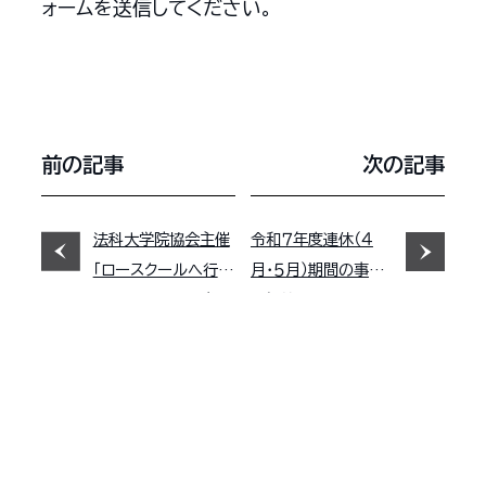
ォームを送信してください。
前の記事
次の記事
法科大学院協会主催
令和７年度連休（４
「ロースクールへ行こ
月・５月）期間の事務
う!!2025」への参加
取扱等について
予定について