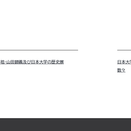
学祖・山田顕義及び日本大学の歴史展
日本大
数々