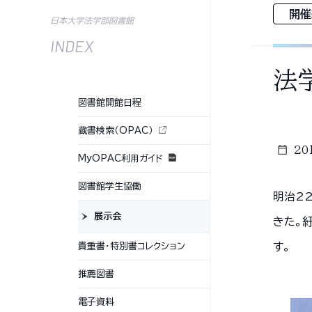
開催
日本大学法学部図書館
INDEX
法
図書館開館日程
蔵書検索（OPAC）
20
MyOPAC利用ガイド
図書館学生協働
明治2
展示会
きた。
す。
貴重書・特別書コレクション
推薦図書
電子資料