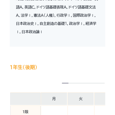
語Ａ，英語Ｃ，ドイツ語基礎表現Ａ，ドイツ語基礎文法
Ａ，法学Ⅰ，憲法Ａ（人権），行政学Ⅰ，国際政治学Ⅰ，
日本政治史Ⅰ，自主創造の基礎１，政治学Ⅰ，経済学
Ⅰ，日本政治論Ⅰ
１年生（後期）
月
火
水
1限