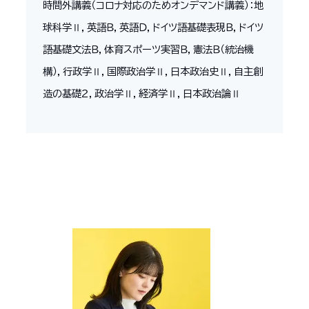
時間外講義（コロナ対応のためオンデマンド講義）：地
球科学Ⅱ，英語Ｂ，英語Ｄ，ドイツ語基礎表現Ｂ，ドイツ
語基礎文法Ｂ，体育スポーツ実習Ｂ，憲法Ｂ（統治機
構），行政学Ⅱ，国際政治学Ⅱ，日本政治史Ⅱ，自主創
造の基礎２，政治学Ⅱ，経済学Ⅱ，日本政治論Ⅱ