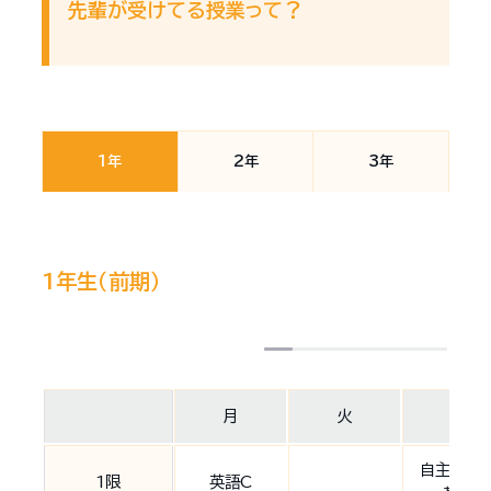
先輩が受けてる授業って？
1年
2年
3年
1年生（前期）
月
火
水
自主創造
1限
英語C