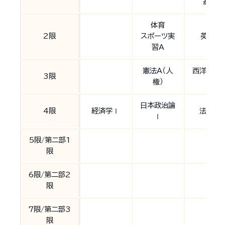
基礎
体育
2限
スポーツ実
英語A
習A
憲法A（人
西洋の歴
3限
権）
Ⅰ
日本政治論
4限
経済学Ⅰ
法学Ⅰ
Ⅰ
5限/第二部1
限
6限/第二部2
限
7限/第二部3
限