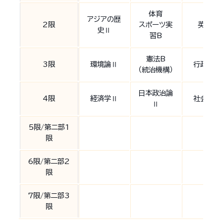
体育
アジアの歴
2限
スポーツ実
英語B
史Ⅱ
習B
憲法B
3限
環境論Ⅱ
行政学Ⅱ
（統治機構）
日本政治論
4限
経済学Ⅱ
社会学Ⅱ
Ⅱ
5限/第二部1
限
6限/第二部2
限
7限/第二部3
限