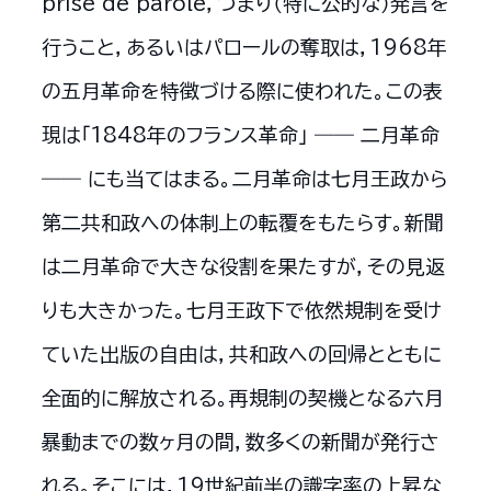
prise de parole，つまり（特に公的な）発言を
行うこと，あるいはパロールの奪取は，1968年
の五月革命を特徴づける際に使われた。この表
現は「1848年のフランス革命」 ―― 二月革命
―― にも当てはまる。二月革命は七月王政から
第二共和政への体制上の転覆をもたらす。新聞
は二月革命で大きな役割を果たすが，その見返
りも大きかった。七月王政下で依然規制を受け
ていた出版の自由は，共和政への回帰とともに
全面的に解放される。再規制の契機となる六月
暴動までの数ヶ月の間，数多くの新聞が発行さ
れる。そこには，19世紀前半の識字率の上昇な