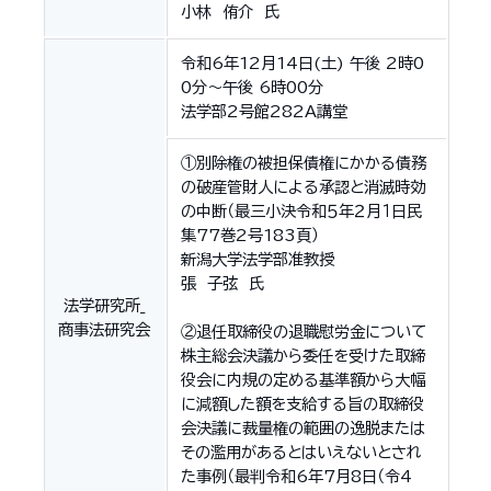
小林 侑介 氏
令和6年12月14日(土) 午後 2時0
0分～午後 6時00分
法学部2号館282A講堂
①別除権の被担保債権にかかる債務
の破産管財人による承認と消滅時効
の中断（最三小決令和５年２月１日民
集77巻2号183頁）
新潟大学法学部准教授
張 子弦 氏
法学研究所_
商事法研究会
②退任取締役の退職慰労金について
株主総会決議から委任を受けた取締
役会に内規の定める基準額から大幅
に減額した額を支給する旨の取締役
会決議に裁量権の範囲の逸脱または
その濫用があるとはいえないとされ
た事例（最判令和6年7月8日（令4