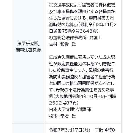
①交通事故により被害者に身体傷害
及び車両損傷を理由とする各損害が
生じた場合における、車両損害の消
滅時効の起算点（最判令和3年11月2
日民集75巻9号3643頁）
杉並総合法律事務所 弁護士
法学研究所_
吉村 和貴 氏
商事法研究会
②統合失調症に罹患していた成人男
性が限定責任能力の状態で引き起こ
した殺傷事件につき、母親の他害行
為防止義務違反と加害者の他害行為
との間には相当因果関係があるとし
て、母親の不法行為責任を認めた事
例（大阪地判令和4年10月25日判時
2592号87頁）
日本大学文理学部講師
松本 幸治 氏
令和7年3月17日(月) 午後 4時0