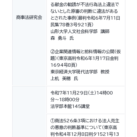
る献金の勧誘が不法行為法上違法で
ないとした原審の判断に違法がある
商事法研究会
とされた事例（最判令和6年7月11日
民集78巻3号921頁）
山形大学人文社会科学部 講師
森 勇斗 氏
②企業関連情報と前科情報の公開（仮
題）（東京高判令和6年1月17日金判
1694号8頁）
東京経済大学現代法学部 教授
上机 美穂 氏
令和7年11月29日（土）14時00
分〜18時00分
法学部本館145講堂
①商法526条3項における法人売主
の悪意の判断基準について（東京高
判令和4年12月8日判タ1521号13