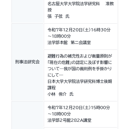
名古屋大学大学院法学研究科 准教
授
張 子弦 氏
令和7年12月20日（土）16時30分
～18時00分
法学部本館 第二会議室
避難行為の補充性および衡量原則が
刑事法研究会
「現在の危難」の認定に及ぼす影響に
ついて―我が国の裁判例を手掛かり
にして―
日本大学大学院法学研究科博士後期
課程
小林 侑介 氏
令和7年12月20日（土）15時00分
～18時00分
法学部2号館282A講堂