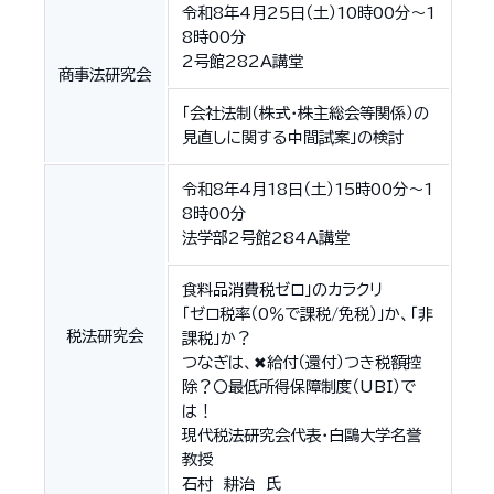
令和8年4月25日（土）10時00分〜1
8時00分
2号館282A講堂
商事法研究会
「会社法制（株式・株主総会等関係）の
見直しに関する中間試案」の検討
令和8年4月18日（土）15時00分～1
8時00分
法学部2号館284A講堂
食料品消費税ゼロ」のカラクリ
「ゼロ税率（0％で課税/免税）」か、「非
税法研究会
課税」か？
つなぎは、✖給付（還付）つき税額控
除？〇最低所得保障制度（UBI）で
は！
現代税法研究会代表・白鷗大学名誉
教授
石村 耕治 氏