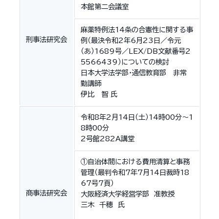
本館第二会議室
麻薬特例法14条の合憲性に関する事
刑事法研究会
例（最決令和2年6月23日／令元
（あ）1689号／LEX/DB文献番号2
5566439）についての検討
日本大学法学部・通信教育部 非常
勤講師
伊比 智 氏
令和8年2月14日（土）14時00分〜1
8時00分
2号館282A講堂
①自治体間における費用清算と事務
管理（最判令和7年7月14日裁時18
67号7頁）
商事法研究会
大阪経済大学経営学部 准教授
三木 千穂 氏