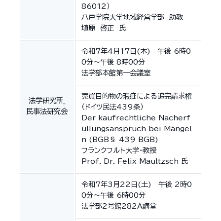
86012）
八戸学院大学地域経営学部 助教
埴原 啓正 氏
令和7年4月17日(木) 午後 6時0
0分～午後 8時00分
法学部本館第一会議室
売買目的物の瑕疵による追完請求権
法学研究所_
（ドイツ民法439条）
民事法研究会
Der kaufrechtliche Nacherf
üllungsanspruch bei Mängel
n (BGB§ 439 BGB)
フランクフルト大学・教授
Prof. Dr. Felix Maultzsch 氏
令和7年3月22日(土) 午後 2時0
0分～午後 6時00分
法学部2号館282A講堂