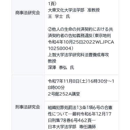
1頁）
大東文化大学法学部 准教授
商事法研究会
王 学士 氏
②他人の生命の共済契約における共
済契約者の告知義務違反（東京地判
令和4年10月25日2022WLJPCA
10258004）
上智大学法学研究科法曹養成専攻
教授
深澤 泰弘 氏
令和7年11月8日（土）16時30分～1
8時00分
2号館252A講堂
刑事法研究会
組織犯罪処罰法１３条１項６号の合憲
性について―最判令和６年１２月１７
日刑集７８巻６号４６２頁―
日本大学法学部 専任講師