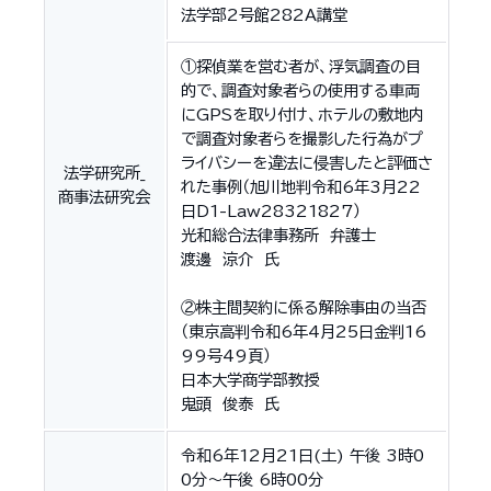
法学部2号館282A講堂
①探偵業を営む者が、浮気調査の目
的で、調査対象者らの使用する車両
にGPSを取り付け、ホテルの敷地内
で調査対象者らを撮影した行為がプ
ライバシーを違法に侵害したと評価さ
法学研究所_
れた事例（旭川地判令和6年3月22
商事法研究会
日D1-Law28321827）
光和総合法律事務所 弁護士
渡邊 涼介 氏
②株主間契約に係る解除事由の当否
（東京高判令和6年4月25日金判16
99号49頁）
日本大学商学部教授
鬼頭 俊泰 氏
令和6年12月21日(土) 午後 3時0
0分～午後 6時00分