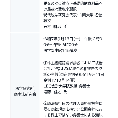
税をめぐる論点～基礎的飲食料品へ
の最適消費税率選択
現代税法研究会代表・白鷗大学 名誉
教授
石村 耕治 氏
令和7年9月13日(土) 午後 2時0
0分～午後 6時00分
法学部本館145講堂
①株主権確認請求訴訟において被告
会社が控訴しない場合の相被告の控
訴の利益（東京高判令和6年9月11日
金判1710号14頁）
ＬＥＣ会計大学院教授・弁護士
法学研究所_
遠藤 啓之 氏
商事法研究会
②議決権行使の代理人資格を株主に
限る定款規定を持つ非公開会社にお
ける株主ではない弁護士による議決