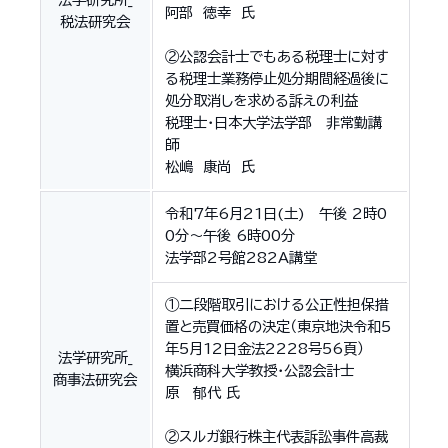
阿部 徳幸 氏
税法研究会
②公認会計士でもある税理士に対す
る税理士業務停止処分期間経過後に
処分取消しを求める訴えの利益
税理士・日本大学法学部 非常勤講
師
松嶋 康尚 氏
令和7年6月21日(土) 午後 2時0
0分～午後 6時00分
法学部2号館282A講堂
①二段階取引における公正性担保措
置と売買価格の決定（東京地決令和5
年5月12日金法2228号56頁）
法学研究所_
横浜商科大学教授・公認会計士
商事法研究会
原 郁代 氏
②スルガ銀行株主代表訴訟事件高裁