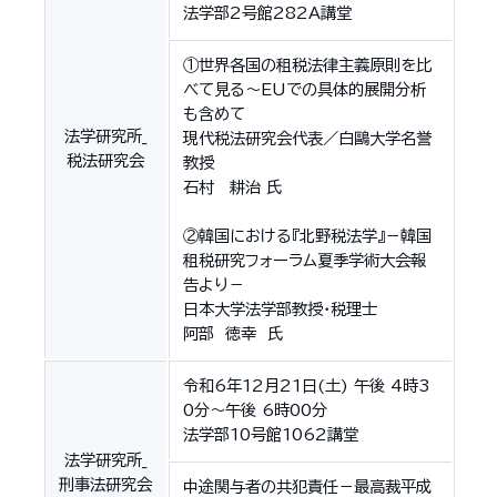
法学部2号館282A講堂
①世界各国の租税法律主義原則を比
べて見る～EUでの具体的展開分析
も含めて
法学研究所_
現代税法研究会代表／白鷗大学名誉
税法研究会
教授
石村 耕治 氏
②韓国における『北野税法学』－韓国
租税研究フォーラム夏季学術大会報
告より－
日本大学法学部教授・税理士
阿部 徳幸 氏
令和6年12月21日(土) 午後 4時3
0分～午後 6時00分
法学部10号館1062講堂
法学研究所_
刑事法研究会
中途関与者の共犯責任－最高裁平成