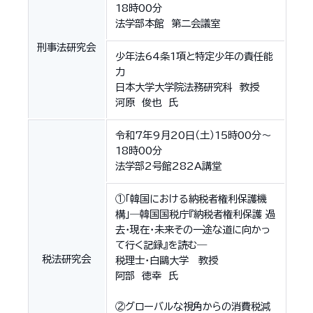
18時00分
法学部本館 第二会議室
刑事法研究会
少年法64条1項と特定少年の責任能
力
日本大学大学院法務研究科 教授
河原 俊也 氏
令和7年9月20日（土）15時00分～
18時00分
法学部2号館282A講堂
①「韓国における納税者権利保護機
構」―韓国国税庁『納税者権利保護 過
去・現在・未来その一途な道に向かっ
て行く記録』を読む―
税法研究会
税理士・白鷗大学 教授
阿部 徳幸 氏
②グローバルな視角からの消費税減