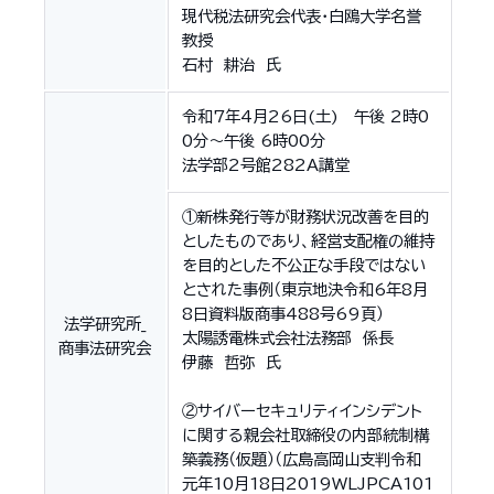
現代税法研究会代表・白鴎大学名誉
教授
石村 耕治 氏
令和7年4月26日(土) 午後 2時0
0分～午後 6時00分
法学部2号館282A講堂
①新株発行等が財務状況改善を目的
としたものであり、経営支配権の維持
を目的とした不公正な手段ではない
とされた事例（東京地決令和6年8月
8日資料版商事488号69頁）
法学研究所_
太陽誘電株式会社法務部 係長
商事法研究会
伊藤 哲弥 氏
②サイバーセキュリティインシデント
に関する親会社取締役の内部統制構
築義務（仮題）（広島高岡山支判令和
元年10月18日2019WLJPCA101