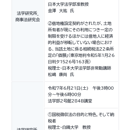
日本大学法学部准教授
金澤 大祐 氏
法学研究所_
商事法研究会
②借地権設定契約がされたが、土地
所有者が現にその利用につき一定の
制限を受けるほかには借地人に経済
的利益が移転していない場合におけ
る、当該土地に係る相続税法２２条所
定の「価額」（東京地判令和5年1月26
日判タ1526号163頁）
税理士・日本大学法学部非常勤講師
松嶋 康尚 氏
令和7年6月21日(土) 午後3時00
分～午後6時00分
法学部2号館284B講堂
①国税徴収法の目的と特色，そして納
税者
税理士・白鴎大学 教授
法学研究所_