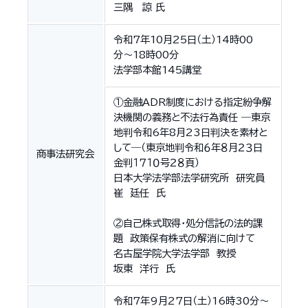
三隅 諒 氏
令和7年10月25日（土）14時00
分〜18時00分
法学部本館145講堂
①金融ADR制度における指定紛争解
決機関の義務と不法行為責任 ―東京
地判令和6年8月23日判決を素材と
して―（東京地判令和６年８月２３日
商事法研究会
金判１７１０号２８頁）
日本大学法学部法学研究所 研究員
崔 廷任 氏
②自己株式取得・処分信託の法的課
題 政策保有株式の解消に向けて
名古屋学院大学法学部 教授
坂東 洋行 氏
令和7年9月27日（土）16時30分～