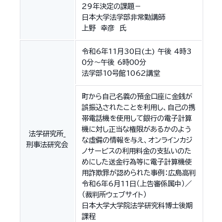
２９年決定の課題－
日本大学法学部非常勤講師
上野 幸彦 氏
令和6年11月30日(土) 午後 4時3
0分～午後 6時00分
法学部10号館1062講堂
町から自己名義の預金口座に金銭が
誤振込されたことを利用し、自己の携
帯電話機を使用して銀行の電子計算
機に対し正当な権限があるかのよう
法学研究所_
な虚備の情報を与え、オンラインカジ
刑事法研究会
ノサービスの利用料金の支払いのた
めにした送金行為等に電子計算機使
用詐欺罪が認められた事例：広島高判
令和6年6月11日（上告審係属中）／
（裁判所ウェブサイト）
日本大学大学院法学研究科博士後期
課程