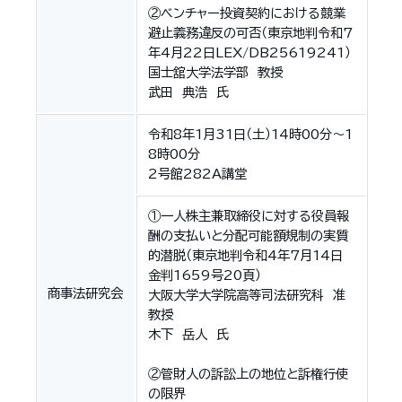
②ベンチャー投資契約における競業
避止義務違反の可否（東京地判令和7
年4月22日LEX/DB25619241）
国士舘大学法学部 教授
武田 典浩 氏
令和8年1月31日（土）14時00分〜1
8時00分
2号館282A講堂
①一人株主兼取締役に対する役員報
酬の支払いと分配可能額規制の実質
的潜脱（東京地判令和4年7月14日
金判1659号20頁）
商事法研究会
大阪大学大学院高等司法研究科 准
教授
木下 岳人 氏
②管財人の訴訟上の地位と訴権行使
の限界