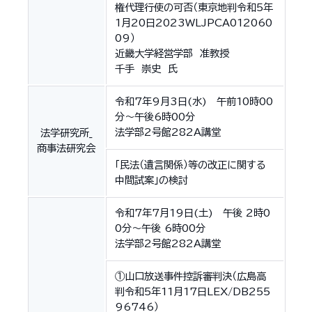
権代理行使の可否（東京地判令和5年
1月20日2023WLJPCA012060
09）
近畿大学経営学部 准教授
千手 崇史 氏
令和7年9月3日(水) 午前10時00
分～午後6時00分
法学部2号館282A講堂
法学研究所_
商事法研究会
「民法（遺言関係）等の改正に関する
中間試案」の検討
令和7年7月19日(土) 午後 2時0
0分～午後 6時00分
法学部2号館282A講堂
①山口放送事件控訴審判決（広島高
判令和5年11月17日LEX/DB255
96746）