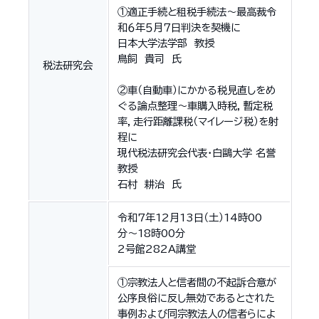
①適正手続と租税手続法～最高裁令
和６年５月７日判決を契機に
日本大学法学部 教授
鳥飼 貴司 氏
税法研究会
②車（自動車）にかかる税見直しをめ
ぐる論点整理～車購入時税，暫定税
率，走行距離課税（マイレージ税）を射
程に
現代税法研究会代表・白鷗大学 名誉
教授
石村 耕治 氏
令和7年12月13日（土）14時00
分〜18時00分
2号館282A講堂
①宗教法人と信者間の不起訴合意が
公序良俗に反し無効であるとされた
事例および同宗教法人の信者らによ