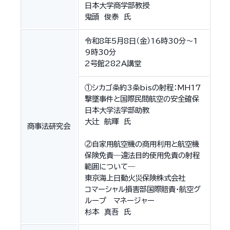
日本大学商学部教授
鬼頭 俊泰 氏
令和8年5月8日（金）16時30分〜1
9時30分
2号館282A講堂
①シカゴ条約3条bisの射程：MH17
撃墜事件と国際民間航空の安全確保
日本大学法学部助教
大辻 航暉 氏
商事法研究会
②自家用航空機の商用利用と航空機
保険免責―違法目的使用免責の射程
範囲について―
東京海上日動火災保険株式会社
コマーシャル損害部国際賠責・航空グ
ループ マネージャー
杉本 真吾 氏