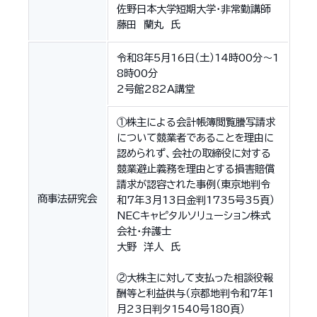
佐野日本大学短期大学・非常勤講師
藤田 蘭丸 氏
令和8年5月16日（土）14時00分〜1
8時00分
2号館282A講堂
①株主による会計帳簿閲覧謄写請求
について競業者であることを理由に
認められず、会社の取締役に対する
競業避止義務を理由とする損害賠償
請求が認容された事例（東京地判令
商事法研究会
和7年3月13日金判1735号35頁）
NECキャピタルソリューション株式
会社・弁護士
大野 洋人 氏
②大株主に対して支払った相談役報
酬等と利益供与（京都地判令和7年1
月23日判タ1540号180頁）