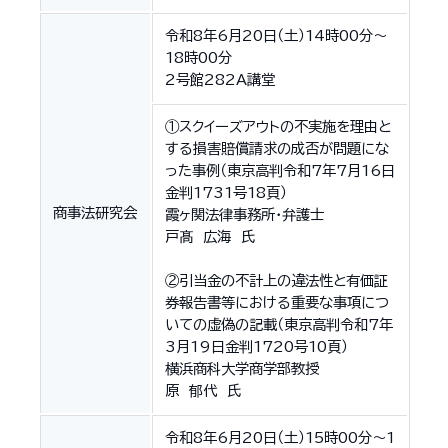
令和8年6月20日（土）14時00分〜
18時00分
2号館282A講堂
①スクイーズアウトの不実施を理由と
する損害賠償請求の成否が問題にな
った事例（東京高判令和7年7月16日
金判1731号18頁）
商事法研究会
霞ヶ関法律事務所・弁護士
戸髙 広海 氏
②引当金の不計上の違法性と有価証
券報告書等における重要な事項につ
いての虚偽の記載（東京高判令和7年
3月19日金判1720号10頁）
横浜商科大学商学部教授
原 郁代 氏
令和8年6月20日（土）15時00分～1