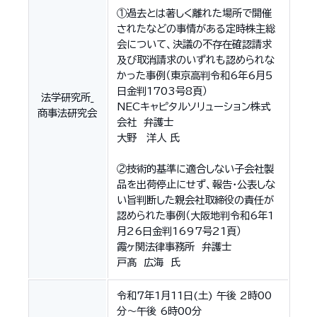
①過去とは著しく離れた場所で開催
されたなどの事情がある定時株主総
会について、決議の不存在確認請求
及び取消請求のいずれも認められな
かった事例（東京高判令和6年6月5
日金判1703号8頁）
法学研究所_
NECキャピタルソリューション株式
商事法研究会
会社 弁護士
大野 洋人 氏
②技術的基準に適合しない子会社製
品を出荷停止にせず、報告・公表しな
い旨判断した親会社取締役の責任が
認められた事例（大阪地判令和6年1
月26日金判1697号21頁）
霞ヶ関法律事務所 弁護士
戸髙 広海 氏
令和7年1月11日(土) 午後 2時00
分～午後 6時00分