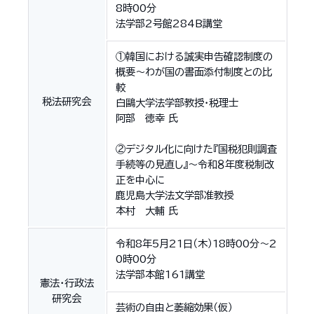
8時00分
法学部2号館284B講堂
①韓国における誠実申告確認制度の
概要～わが国の書面添付制度との比
較
税法研究会
白鷗大学法学部教授・税理士
阿部 徳幸 氏
②デジタル化に向けた『国税犯則調査
手続等の見直し』～令和８年度税制改
正を中心に
鹿児島大学法文学部准教授
本村 大輔 氏
令和8年5月21日（木）18時00分～2
0時00分
法学部本館161講堂
憲法・行政法
研究会
芸術の自由と萎縮効果（仮）