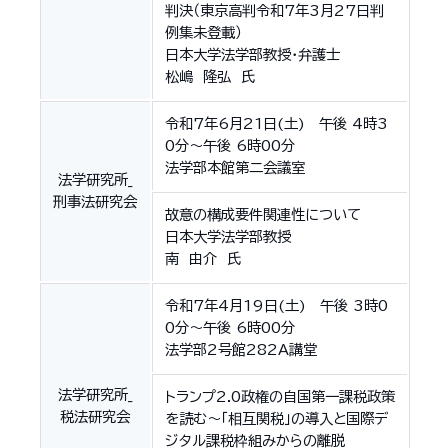
判決（東京高判令和7年3月27日判
例集未登載）
日本大学法学部教授・弁護士
松嶋 隆弘 氏
令和7年6月21日(土) 午後 4時3
0分～午後 6時00分
法学部本館第二会議室
法学研究所_
刑事法研究会
故意の構成要件関連性について
日本大学法学部教授
南 由介 氏
令和7年4月19日(土) 午後 3時0
0分～午後 6時00分
法学部2号館282A講堂
法学研究所_
トランプ2.0政権の自国第一課税政策
税法研究会
を読む～「相互関税」の導入と国際デ
ジタル課税枠組みからの離脱