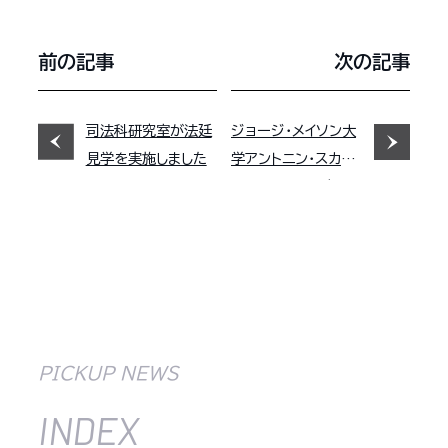
前の記事
次の記事
司法科研究室が法廷
ジョージ・メイソン大
見学を実施しました
学アントニン・スカリ
アロースクール（アメ
リカ）のShaun Sut
herell 氏が訪問さ
れました。
PICKUP NEWS
INDEX