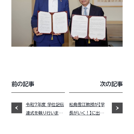
前の記事
次の記事
令和７年度 学位記伝
松島雪江教授が【学
達式を執り行いまし
長がいく！】に出演さ
た
れました。