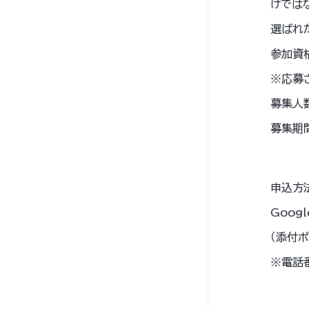
けでは
選ばれ
参加資
※応募
募集人
募集期間
申込方
Goog
（添付
※電話