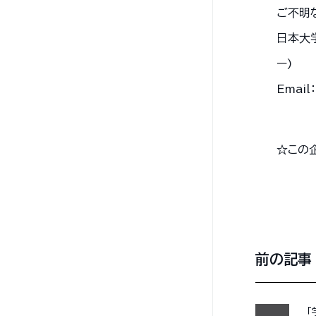
ご不明
日本大学
ー)
Email
☆この
前の記事
「