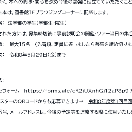
なく，本への興味・関心を深め今後の勉強に役立てていただくこと
た本は，図書館１Fブラウジングコーナーに配架します。
格： 法学部の学生（学部生・院生）
された方には，募集締切後に事前説明会の開催・ツアー当日の集
数： 最大１５名 (先着順。定員に達しましたら募集を締め切りま
： 令和8年5月29日（金）まで
法：
leフォーム
https://forms.gle/cR2iUXnhGj12aP8p9
ポスターのQRコードからも応募できます→
令和8年度第1回目
番号，メールアドレスは，今後の予定等を連絡する際に使用いたし