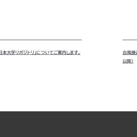
日本大学リポジトリ」についてご案内します。
台風接
以降）