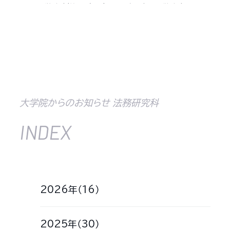
学試験（第２期）の合
法務研究科入学試験
格発表について
における成績開示に
ついて【Googleフォ
ームURL公開】
大学院からのお知らせ 法務研究科
INDEX
2026年（16）
2025年（30）