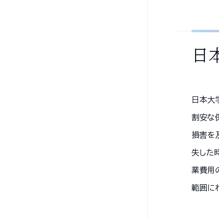
日
日本大
割安な
損害を
失した
業費用
範囲に