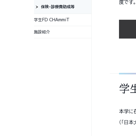
度です
保険・診療費助成等
学生FD CHAmmiT
施設紹介
学
本学に
（｢日