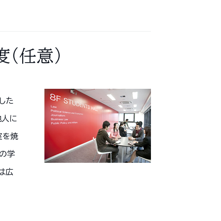
（任意）
した
他人に
室を焼
の学
は広