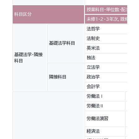
授業科目・単位数・配当年次
科目区分
未修1・2・3年次，既修2・
法哲学
法制史
基礎法学科目
英米法
基礎法学・隣接
独法
科目
立法学
隣接科目
政治学
会計学
労働法Ⅰ
2
労働法Ⅱ
2
労働法演習
2
経済法
2