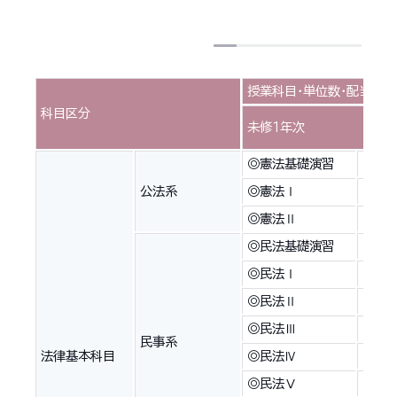
授業科目・単位数・配当年次
科目区分
未修１年次
◎憲法基礎演習
1(N
公法系
◎憲法Ⅰ
2(N
◎憲法Ⅱ
2(N
◎民法基礎演習
2(N
◎民法Ⅰ
2(N
◎民法Ⅱ
2(N
◎民法Ⅲ
2(N
民事系
法律基本科目
◎民法Ⅳ
2(N
◎民法Ⅴ
2(N