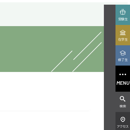
受験生
在学生
修了生
MENU
検索
アクセス