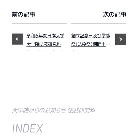
前の記事
次の記事
令和６年度日本大学
創立記念日及び学部
大学院法務研究科入
祭（法桜祭）期間中の
学試験（第１期）の合
事務取扱について
格発表について
大学院からのお知らせ 法務研究科
INDEX