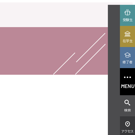
受験生
在学生
修了者
MENU
検索
アクセス