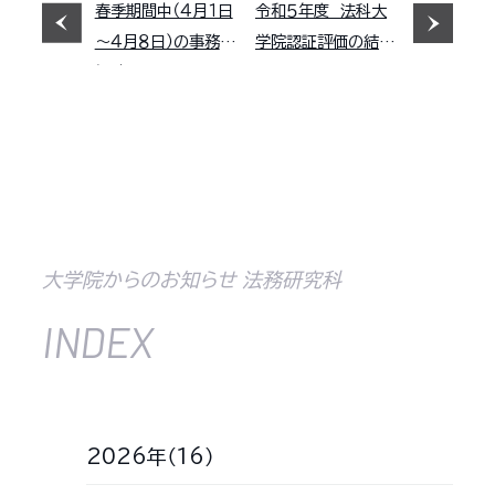
春季期間中（４月１日
令和５年度 法科大
～４月８日）の事務取
学院認証評価の結果
扱時間について
について
大学院からのお知らせ 法務研究科
INDEX
2026年（16）